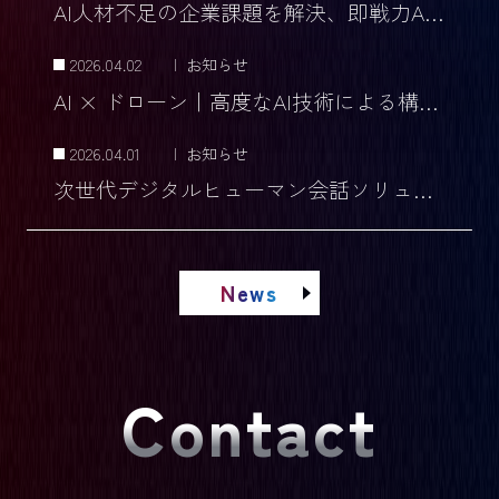
AI人材不足の企業課題を解決、即戦力AIチームを提供
2026.04.02
|
お知らせ
AI × ドローン｜高度なAI技術による構造検査と安全管理の未来
2026.04.01
|
お知らせ
次世代デジタルヒューマン会話ソリューションの研究開発を推進
News
Contact