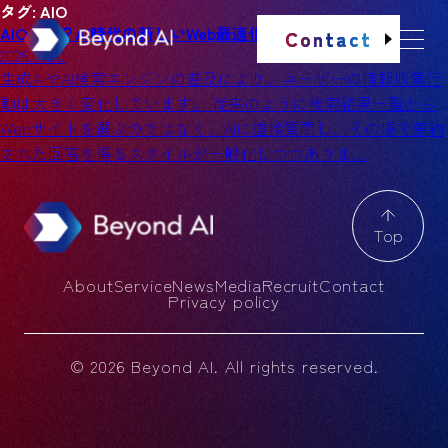
タグ:
AIO
AIOとは？AI時代の新しいWeb最適化戦略を徹底解説
Contact
2026.02.20
生成AIやAI検索エンジンの普及により、ユーザーの情報収集行
動は大きく変化しています。 従来のように検索結果一覧から
Webサイトを選ぶのではなく、AIに直接質問し、その場で要約
された回答を得るスタイルが一般化しつつありま…
Top
About
Service
News
Media
Recruit
Contact
Privacy policy
© 2026 Beyond AI. All rights reserved.