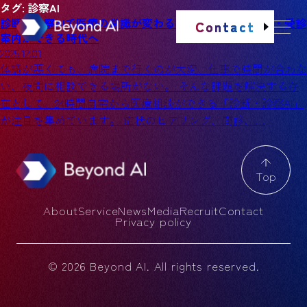
タグ:
診察AI
診断・診察AIで医療の常識が変わる｜自宅で相談・問診・受診
Contact
案内ができる時代へ
2025.12.01
体調が悪くても、病院まで行くのが大変、仕事で時間が合わな
い、夜間に相談できる場所がない。 そんな課題を解決する存
在として、24時間自宅から医療相談ができる「診断・診察AI」
が注目を集めています。 症状のヒアリング、問診、…
Top
About
Service
News
Media
Recruit
Contact
Privacy policy
© 2026 Beyond AI. All rights reserved.