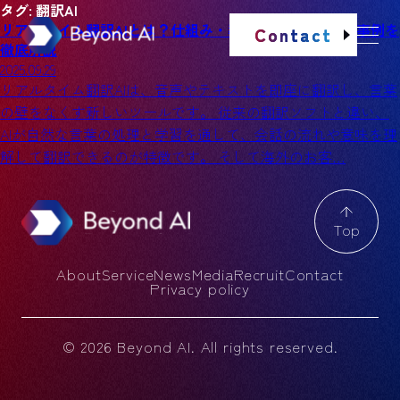
タグ:
翻訳AI
リアルタイム翻訳AIとは？仕組み・導入メリット・活用事例を
Contact
徹底解説
2025.09.29
リアルタイム翻訳AIは、音声やテキストを即座に翻訳し、言葉
の壁をなくす新しいツールです。 従来の翻訳ソフトと違い、
AIが自然な言葉の処理と学習を通して、会話の流れや意味を理
解して翻訳できるのが特徴です。 そして海外のお客…
Top
About
Service
News
Media
Recruit
Contact
Privacy policy
© 2026 Beyond AI. All rights reserved.