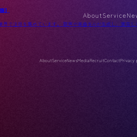
新版】
About
Service
Ne
楽業界で注目を集めています。 歌声や楽曲をAIが生成し、実
About
Service
News
Media
Recruit
Contact
Privacy 