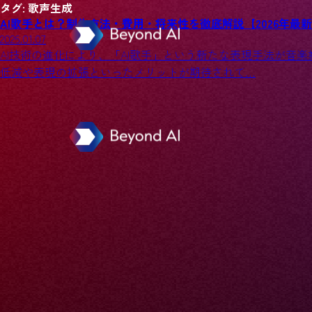
タグ:
歌声生成
AI歌手とは？制作方法・費用・将来性を徹底解説【2026年最
2026.01.07
AI技術の進化により、「AI歌手」という新たな表現手法が音
低減や表現の拡張といったメリットが期待されて…