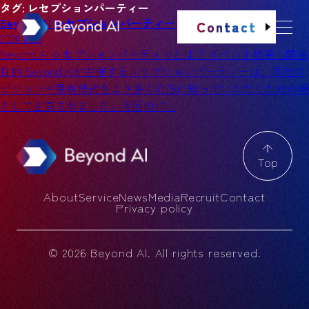
タグ:
レセプションパーティー
Beyond AI レセプションパーティー
Contact
2024.12.23
Beyond AI レセプションパーティーとは？ イベント概要と開催
目的 Beyond AIが主催するレセプションパーティーは、同社の
ビジョンや最新技術をより多くの方に知っていただくための場
として企画されました。今回のパ…
Top
About
Service
News
Media
Recruit
Contact
Privacy policy
© 2026 Beyond AI. All rights reserved.