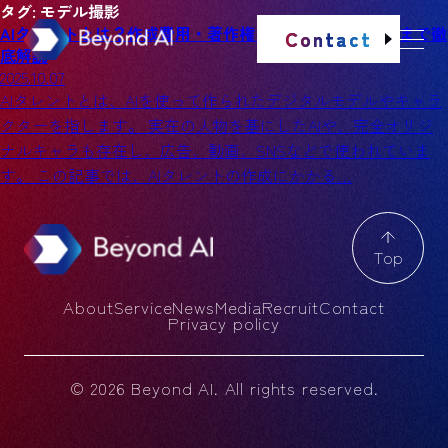
タグ:
モデル撮影
AIタレントとは？作成費用・著作権・活用事例・作り方まで徹
Contact
底解説
2025.10.07
AIタレントとは、AIを使って作られたデジタルモデルやキャラ
クターを指します。 実在の人物を基にしたAIや、完全オリジ
ナルキャラも存在し、広告、動画、SNSなどで使われていま
す。 この記事では、AIタレントの作成にかかる…
Top
About
Service
News
Media
Recruit
Contact
Privacy policy
© 2026 Beyond AI. All rights reserved.