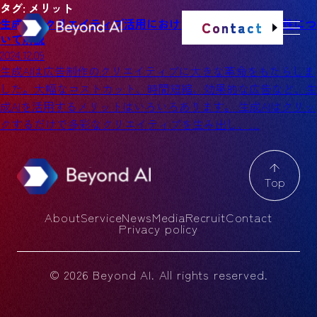
タグ:
メリット
生成AIのクリエイティブ活用における課題と無限の可能性につ
Contact
いて解説
2024.12.09
生成AIは広告制作のクリエイティブに大きな革命をもたらしま
した。大幅なコストカット、時間短縮、効果的な広告など、生
成AIを活用するメリットはいろいろあります。 生成AIはクリッ
クするだけで多彩なクリエイティブを生み出し、…
Top
About
Service
News
Media
Recruit
Contact
Privacy policy
© 2026 Beyond AI. All rights reserved.