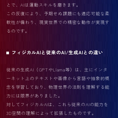
とで、AIは運動スキルを磨きます。
この反復により、予期せぬ課題にも適応可能な柔
軟性が備わり、現実世界での精密な動作が実現す
るのです。
フィジカルAIと従来のAI/生成AIとの違い
従来の生成AI（GPTやLlama等）は、主にインタ
ーネット上のテキストや画像から言語や抽象的概
念を学習しており、物理世界の法則を理解する能
力には限界がありました。
対してフィジカルAIは、これら従来のAIの能力を
3D空間の理解によって拡張したものです。